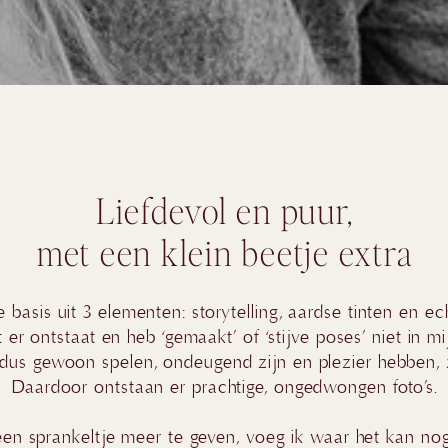
Liefdevol en puur,
met een klein beetje extra
de basis uit 3 elementen: storytelling, aardse tinten en ec
 er ontstaat en heb ‘gemaakt’ of ‘stijve poses’ niet in 
dus gewoon spelen, ondeugend zijn en plezier hebben, z
Daardoor ontstaan er prachtige, ongedwongen foto’s.
en sprankeltje meer te geven, voeg ik waar het kan nog 