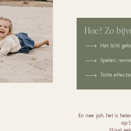
Hoe? Zo bijv
Het licht geb
Spelen, renn
Toffe effecte
En nee joh, het is he
op b
Want gelo