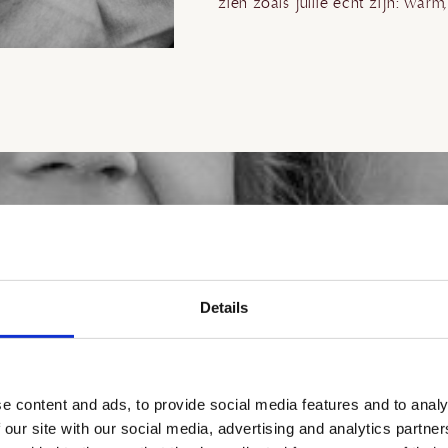
zien zoals jullie echt zijn: warm,
et
Details
tje
ok
e content and ads, to provide social media features and to analy
l
 our site with our social media, advertising and analytics partn
an