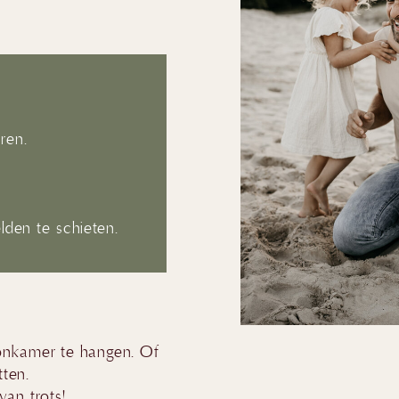
ren.
elden te schieten.
oonkamer te hangen. Of
tten.
van trots!