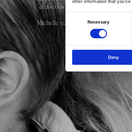
other information that you’ve
de foto's ook snel ontvangen, echt top!’
Consent
Michelle van Hanswijk - van Leeuwe
Necessary
Selection
Deny