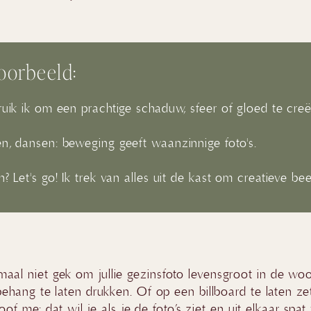
oorbeeld:
ruik ik om een prachtige schaduw, sfeer of gloed te creë
en, dansen: beweging geeft waanzinnige foto's.
n? Let's go! Ik trek van alles uit de kast om creatieve be
lemaal niet gek om jullie gezinsfoto levensgroot in de w
ehang te laten drukken. Of op een billboard te laten ze
of me: dat wil je als je de foto’s ziet en uit elkaar spat 