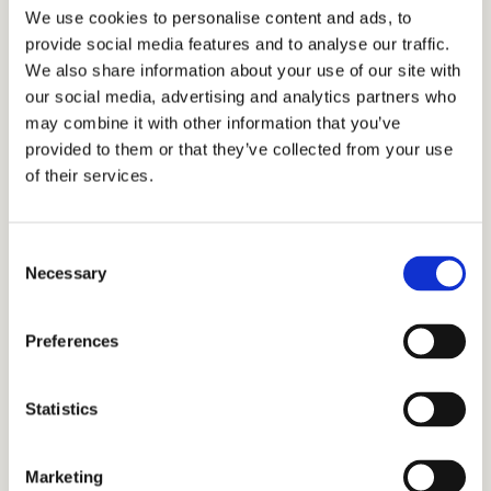
We use cookies to personalise content and ads, to
natuur. Zowel in de regio Utrecht als aan de kust
provide social media features and to analyse our traffic.
weet ik de mooiste plekjes te vinden. Ik denk
We also share information about your use of our site with
dan ook graag met jullie mee.
our social media, advertising and analytics partners who
may combine it with other information that you’ve
provided to them or that they’ve collected from your use
6. ‘Foto’ is het verboden woord
of their services.
Dit is echt een gouden tip. Zeg niet ‘we gaan op
Consent
Necessary
de foto’, maar ‘we gaan lekker spelen’. Dat is
Selection
namelijk ook precies wat we gaan doen. We
zoeken schelpjes, rennen een stukje, geven
Preferences
dikke knuffels, kietelen en ontdekken de
omgeving. Ondertussen maak ik foto’s, vaak
Statistics
zonder dat de kinderen dat echt doorhebben.
Zo ontstaan beelden die levendig, spontaan en
helemaal
jullie
zijn.
Marketing