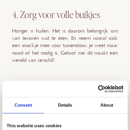
4. Zorg voor volle buikjes
Honger = huilen. Het is daarom belangrijk om
van tevoren wat te eten. En neem vooral ook
een snackje mee voor tussendoor, je weet maar
nooit of het nodig is. Geloof me: dit maakt een
wereld van verschil!
5. Kies een fijne locatie
Consent
Details
About
Een fotoshoot met het gezin buiten werkt het
allerbeste op een plek waar kinderen vrij kunnen
bewegen. Denk aan het strand, de duinen, een
This website uses cookies
open veld of een andere rustige plek in de