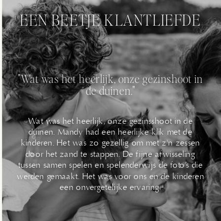
EEN BEETJE KLANTLIEFDE
"Wat was het heerlijk, onze gezinshoot in
de duinen."
Wat was het heerlijk, onze gezinsshoot in de
duinen. Mandy had een heerlijke klik met de
kinderen. Het was zo gezellig om met z'n zessen
door het zand te stappen. De fijne afwisseling
tussen samen spelen en spelenderwijs de foto’s die
werden gemaakt. Het was voor ons en de kinderen
een onvergetelijke ervaring.