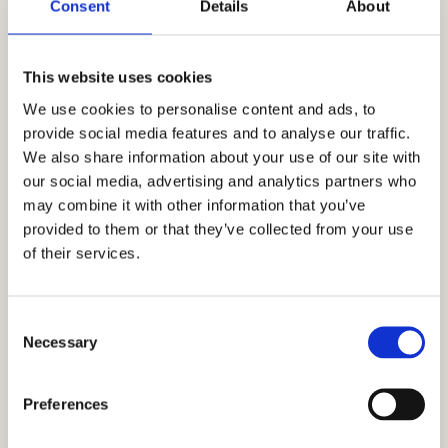
Consent
Details
About
Want over twintig jaar zijn het tastbare herinneringen
die je verhaal levend houden. Voor jou én voor de
mensen van wie je houdt.
This website uses cookies
We use cookies to personalise content and ads, to
Daarom zoek ik in elke fotoshoot de echtheid op. Dus
provide social media features and to analyse our traffic.
geen geforceerde poses of gemaakte lachjes, maar
We also share information about your use of our site with
mensen puur zoals ze zijn. Dat is wat mij betreft het
our social media, advertising and analytics partners who
allermooist.
may combine it with other information that you’ve
provided to them or that they’ve collected from your use
of their services.
LATEN WE KENNISMAKEN!
Consent
Necessary
Selection
Preferences